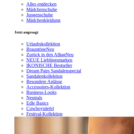
Alles entdecken
Mädchenschuhe
Jungenschuhe
Mädchenkleidung
Jetzt angesagt
Urlaubskollektion
Brauntöne
Neu
Zurück in den Alltag
Neu
NEUE Lieblingsmarken
IKONISCHE Bestseller
Dream Pairs Sandalenspecial
Sandalenkollektion
Besondere Anlässe
Accessoires-Kollektion
Business-Looks
Neutrals
Edle Basics
Cowboystiefel
Festival-Kollektion