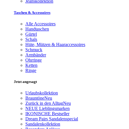
Jeanskollektion
Taschen & Accessoires
Alle Accessoires
Handtaschen
Gürtel
Schals
Hüte, Mützen & Haaraccessoires
Schmuck
Armbänder
Ohrringe
Ketten
Ringe
Jetzt angesagt
Urlaubskollektion
Brauntöne
Neu
Zurück in den Alltag
Neu
NEUE Lieblingsmarken
IKONISCHE Bestseller
Dream Pairs Sandalenspecial
Sandalenkollektion